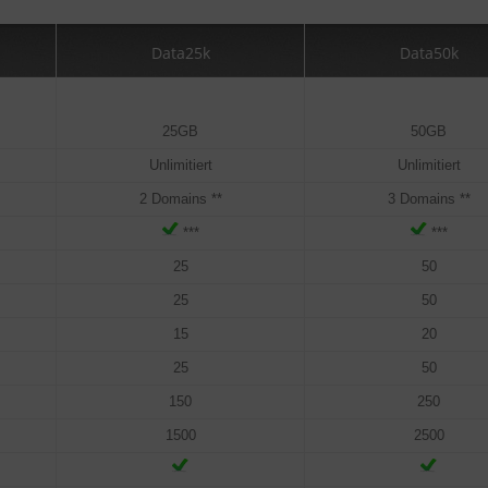
Data25k
Data50k
25GB
50GB
Unlimitiert
Unlimitiert
2 Domains **
3 Domains **
***
***
25
50
25
50
15
20
25
50
150
250
1500
2500