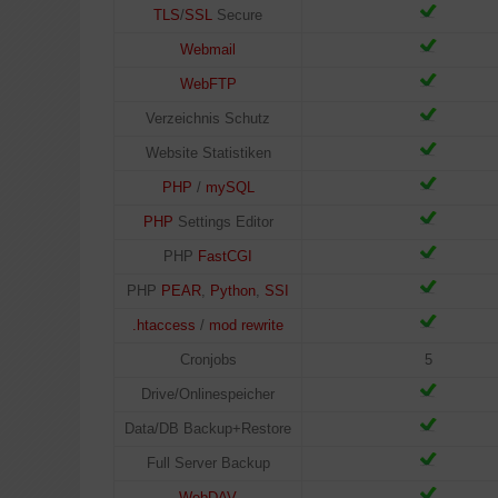
TLS
/
SSL
Secure
Webmail
WebFTP
Verzeichnis Schutz
Website Statistiken
PHP
/
mySQL
PHP
Settings Editor
PHP
FastCGI
PHP
PEAR
,
Python
,
SSI
.htaccess
/
mod rewrite
Cronjobs
5
Drive/Onlinespeicher
Data/DB Backup+Restore
Full Server Backup
WebDAV