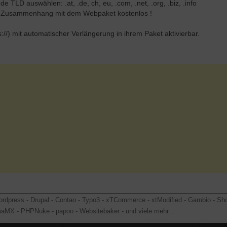
 TLD auswählen: .at, .de, ch, eu, .com, .net, .org, .biz, .info
im Zusammenhang mit dem Webpaket kostenlos !
s://) mit automatischer Verlängerung in ihrem Paket aktivierbar.
rdpress - Drupal - Contao - Typo3 - xTCommerce - xtModified - Gambio - Sh
gmaMX - PHPNuke - papoo - Websitebaker - und viele mehr...