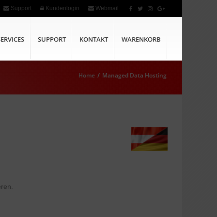
Support
Kundenlogin
Webmail
SERVICES
SUPPORT
KONTAKT
WARENKORB
Home
/
Managed Data Hosting
eren.