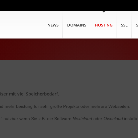
NEWS
DOMAINS
HOSTING
SSL
ser mit viel Speicherbedarf.
d mehr Leistung für sehr große Projekte oder mehrere Webseiten.
d
” nutzbar wenn Sie z.B. die Software
Nextcloud
oder
Owncloud
installi