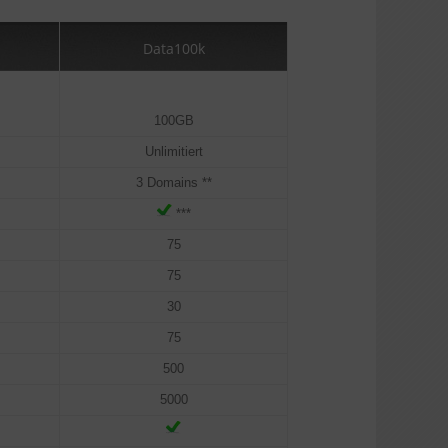
Data100k
100GB
Unlimitiert
3 Domains **
***
75
75
30
75
500
5000