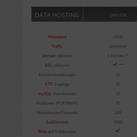
DATA HOSTING
Data10k
Webspace
10GB
Traffic
Unlimitiert
Domain
inklusive
1 Domain **
SSL
inklusive
***
Domainverwaltungen
20
FTP
Zugänge
20
mySQL
Datenbanken
10
Mailboxen (POP/IMAP)
20
Mailadressen/Forwards
100
SubDomains
1000
Wildcard
Subdomains