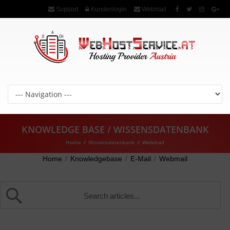
Support
Kundenlogin
Webmail
KNOWLEDGE BASE / WISSENSDATENBANK
Home
/
Wissensdatenbank
/
Webmail
Home
Knowledgebase
E-Mail
Webmail
/
/
/