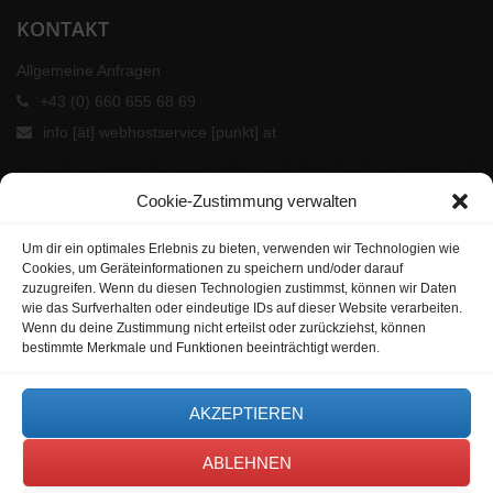
KONTAKT
Allgemeine Anfragen
+43 (0) 660 655 68 69
info [ät] webhostservice [punkt] at
Cookie-Zustimmung verwalten
Um dir ein optimales Erlebnis zu bieten, verwenden wir Technologien wie
Cookies, um Geräteinformationen zu speichern und/oder darauf
zuzugreifen. Wenn du diesen Technologien zustimmst, können wir Daten
wie das Surfverhalten oder eindeutige IDs auf dieser Website verarbeiten.
Wenn du deine Zustimmung nicht erteilst oder zurückziehst, können
bestimmte Merkmale und Funktionen beeinträchtigt werden.
UNSERE PARTNER
AKZEPTIEREN
ABLEHNEN