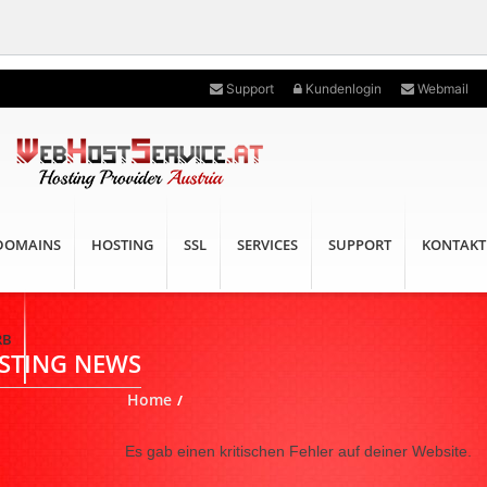
Support
Kundenlogin
Webmail
DOMAINS
HOSTING
SSL
SERVICES
SUPPORT
KONTAKT
RB
STING NEWS
Home
/
Es gab einen kritischen Fehler auf deiner Website.