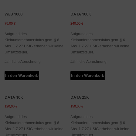
werden
WEB 1000
DATA 100K
78,00
€
240,00
€
Aufgrund des
Aufgrund des
Kleinunternehmerstatus gem. § 6
Kleinunternehmerstatus gem. § 6
Abs. 1 Z 27 UStG erheben wir keine
Abs. 1 Z 27 UStG erheben wir keine
Umsatzsteuer.
Umsatzsteuer.
Jährliche Abrechnung
Jährliche Abrechnung
In den Warenkorb
In den Warenkorb
DATA 10K
DATA 25K
120,00
€
150,00
€
Aufgrund des
Aufgrund des
Kleinunternehmerstatus gem. § 6
Kleinunternehmerstatus gem. § 6
Abs. 1 Z 27 UStG erheben wir keine
Abs. 1 Z 27 UStG erheben wir keine
Umsatzsteuer.
Umsatzsteuer.