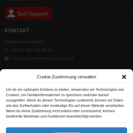
KONTAKT
Allgemeine Anfragen
+43 (0) 660 655 68 69
info [ät] webhostservice [punkt] at
Cookie-Zustimmung verwalten
Um dir ein optimales Erlebnis zu bieten, verwenden wir Technologien wie
Cookies, um Geräteinformationen zu speichern und/oder darauf
zuzugreifen. Wenn du diesen Technologien zustimmst, können wir Daten
wie das Surfverhalten oder eindeutige IDs auf dieser Website verarbeiten.
Wenn du deine Zustimmung nicht erteilst oder zurückziehst, können
bestimmte Merkmale und Funktionen beeinträchtigt werden.
UNSERE PARTNER