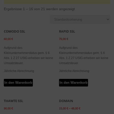
Ergebnisse 1 – 16 von 21 werden angezeigt
COMODO SSL
RAPID SSL
60,00
€
70,00
€
Aufgrund des
Aufgrund des
Kleinunternehmerstatus gem. § 6
Kleinunternehmerstatus gem. § 6
Abs. 1 Z 27 UStG erheben wir keine
Abs. 1 Z 27 UStG erheben wir keine
Umsatzsteuer.
Umsatzsteuer.
Jährliche Abrechnung
Jährliche Abrechnung
In den Warenkorb
In den Warenkorb
THAWTE SSL
DOMAIN
90,00
€
15,00
€
–
48,00
€