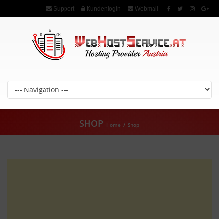
Support
Kundenlogin
Webmail
SHOP
Home
/
Shop