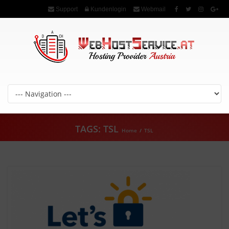
Support
Kundenlogin
Webmail
TAGS: TSL
Home
/
TSL