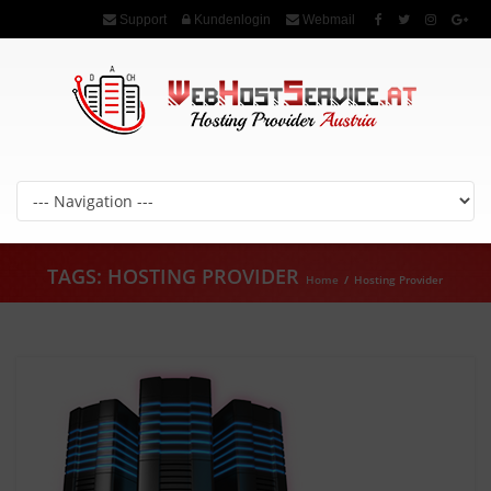
Support
Kundenlogin
Webmail
TAGS: HOSTING PROVIDER
Home
/
Hosting Provider