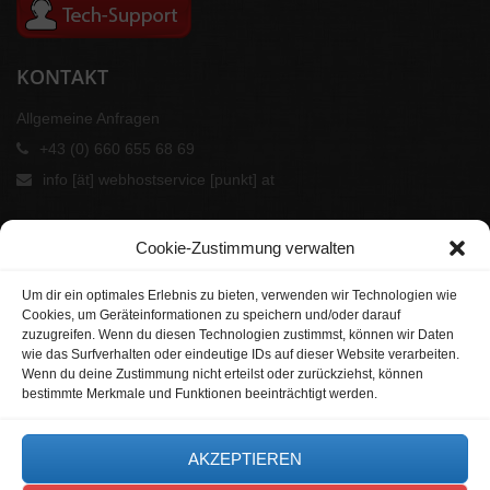
KONTAKT
Allgemeine Anfragen
+43 (0) 660 655 68 69
info [ät] webhostservice [punkt] at
Cookie-Zustimmung verwalten
Um dir ein optimales Erlebnis zu bieten, verwenden wir Technologien wie
Cookies, um Geräteinformationen zu speichern und/oder darauf
zuzugreifen. Wenn du diesen Technologien zustimmst, können wir Daten
wie das Surfverhalten oder eindeutige IDs auf dieser Website verarbeiten.
Wenn du deine Zustimmung nicht erteilst oder zurückziehst, können
bestimmte Merkmale und Funktionen beeinträchtigt werden.
UNSERE PARTNER
AKZEPTIEREN